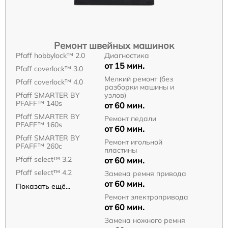
Ремонт швейных машинок
Pfaff hobbylock™ 2.0
Диагностика
от 15 мин.
Pfaff coverlock™ 3.0
Мелкий ремонт (без
Pfaff coverlock™ 4.0
разборки машины и
Pfaff SMARTER BY
узлов)
PFAFF™ 140s
от 60 мин.
Pfaff SMARTER BY
Ремонт педали
PFAFF™ 160s
от 60 мин.
Pfaff SMARTER BY
Ремонт игольной
PFAFF™ 260c
пластины
Pfaff select™ 3.2
от 60 мин.
Pfaff select™ 4.2
Замена ремня привода
от 60 мин.
Показать ещё...
Ремонт электропривода
от 60 мин.
Замена ножного ремня